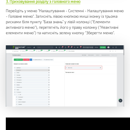
3. Приховування розділу з головного меню
Перейдіть у меню "Налаштування - Системні - Налаштування меню
- Головне меню". Затисніть лівою кнопкою миші іконку із трьома
рисками біля пункту "База знань" у лівій колонці ("Елементи
активного меню"), перетягніть його у праву колонку ("Неактивні
елементи меню") та натисніть зелену кнопку "Зберегти меню".