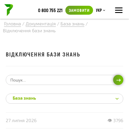
≡
0 800 755 221
ЗАМОВИТИ
Укр
Головна
/
Документація
/
База знань
/
Відключення бази знань
ВІДКЛЮЧЕННЯ БАЗИ ЗНАНЬ
ПОШ
База знань
27 липня 2026
👁 3796