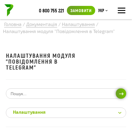
≡
0 800 755 221
ЗАМОВИТИ
Укр
Головна
/
Документація
/
Налаштування
/
Налаштування модуля "Повідомлення в Telegram"
НАЛАШТУВАННЯ МОДУЛЯ
"ПОВІДОМЛЕННЯ В
TELEGRAM"
ПОШ
Налаштування