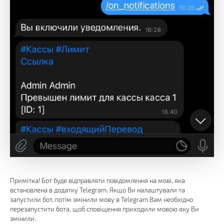
Примітка! Бот буде відправляти повідомлення на мові, яка
встановлена в додатку Telegram. Якщо Ви налаштували та
запустили бот, потім змінили мову в Telegram Вам необхідно
перезапустити бота, щоб сповіщення приходили мовою яку Ви
змінили.