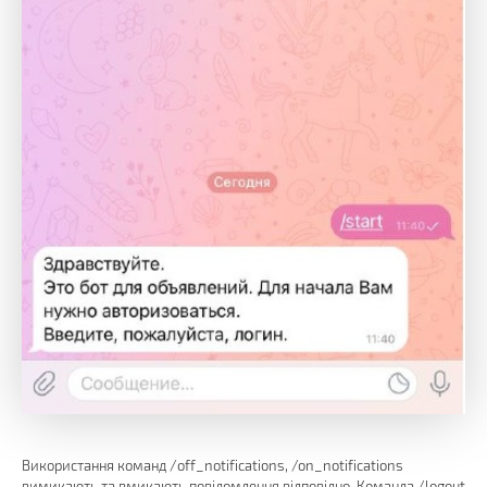
Використання команд /off_notifications, /on_notifications
вимикають та вмикають повідомлення відповідно. Команда /logout