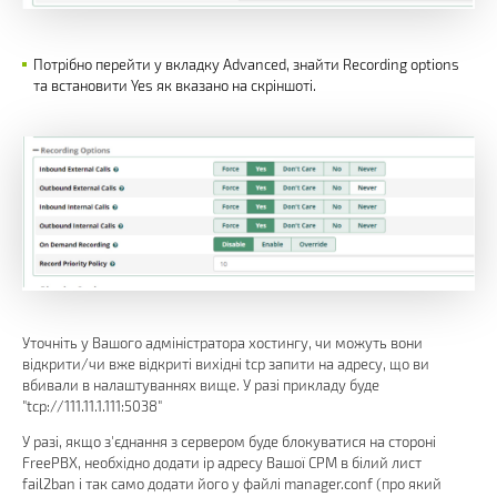
Потрібно перейти у вкладку Advanced, знайти Recording options
та встановити Yes як вказано на скріншоті.
Уточніть у Вашого адміністратора хостингу, чи можуть вони
відкрити/чи вже відкриті вихідні tcp запити на адресу, що ви
вбивали в налаштуваннях вище. У разі прикладу буде
"tcp://111.11.1.111:5038"
У разі, якщо з'єднання з сервером буде блокуватися на стороні
FreePBX, необхідно додати ip адресу Вашої СРМ в білий лист
fail2ban і так само додати його у файлі manager.conf (про який