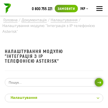
≡
0 800 755 221
ЗАМОВИТИ
Укр
Головна
/
Документація
/
Налаштування
/
Налаштування модулю "Інтеграція з IP телефонією
Asterisk"
НАЛАШТУВАННЯ МОДУЛЮ
"ІНТЕГРАЦІЯ З IP
ТЕЛЕФОНІЄЮ ASTERISK"
ПОШ
Налаштування