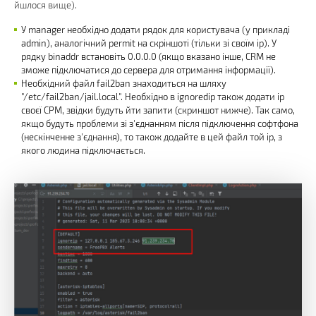
йшлося вище).
У manager необхідно додати рядок для користувача (у прикладі
admin), аналогічний permit на скріншоті (тільки зі своїм ip). У
рядку binaddr встановіть 0.0.0.0 (якщо вказано інше, СRМ не
зможе підключатися до сервера для отримання інформації).
Необхідний файл fail2ban знаходиться на шляху
"/etc/fail2ban/jail.local". Необхідно в ignoredip також додати ip
своєї СРМ, звідки будуть йти запити (скриншот нижче). Так само,
якщо будуть проблеми зі з'єднанням після підключення софтфона
(нескінченне з'єднання), то також додайте в цей файл той ip, з
якого людина підключається.