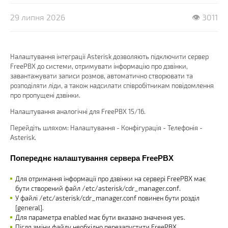
29 липня 2026
👁 3011
Налаштування інтеграції Asterisk дозволяють підключити сервер
FreePBX до системи, отримувати інформацію про дзвінки,
завантажувати записи розмов, автоматично створювати та
розподіляти ліди, а також надсилати співробітникам повідомлення
про пропущені дзвінки.
Налаштування аналогічні для FreePBX 15/16.
Перейдіть шляхом: Налаштування - Конфігурація - Телефонія -
Asterisk.
Попереднє налаштування сервера FreePBX
Для отримання інформації про дзвінки на сервері FreePBX має
бути створений файл /etc/asterisk/cdr_manager.conf.
У файлі /etc/asterisk/cdr_manager.conf повинен бути розділ
[general].
Для параметра enabled має бути вказано значення yes.
Після зміни файлу необхідно перезапустити FreePBX.