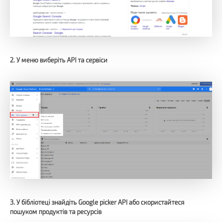
2. У меню виберіть API та сервіси
3. У бібліотеці знайдіть Google picker API або скористайтеся
пошуком продуктів та ресурсів