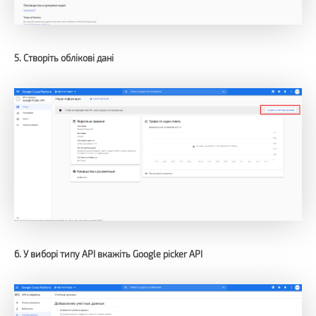
5. Створіть облікові дані
6. У виборі типу API вкажіть Google picker API