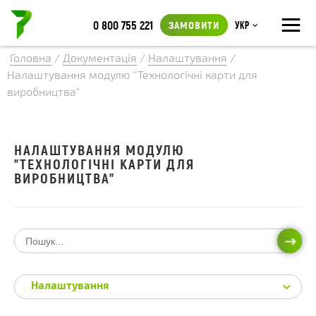
≡
0 800 755 221
ЗАМОВИТИ
Укр
Головна
/
Документація
/
Налаштування
/
Налаштування модулю "Технологічні карти для
виробництва"
НАЛАШТУВАННЯ МОДУЛЮ
"ТЕХНОЛОГІЧНІ КАРТИ ДЛЯ
ВИРОБНИЦТВА"
ПОШ
Налаштування