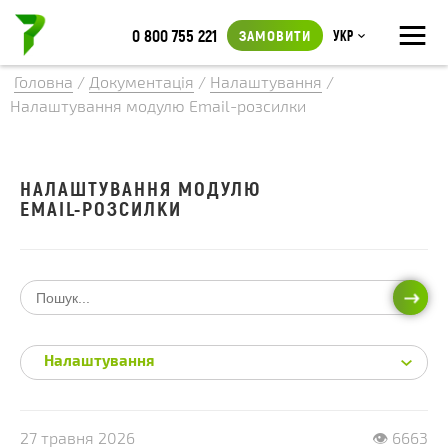
≡
0 800 755 221
ЗАМОВИТИ
Укр
Головна
/
Документація
/
Налаштування
/
Налаштування модулю Email-розсилки
НАЛАШТУВАННЯ МОДУЛЮ
EMAIL-РОЗСИЛКИ
ПОШ
Налаштування
27 травня 2026
👁 6663