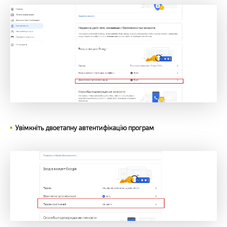
Увімкніть двоетапну автентифікацію програм