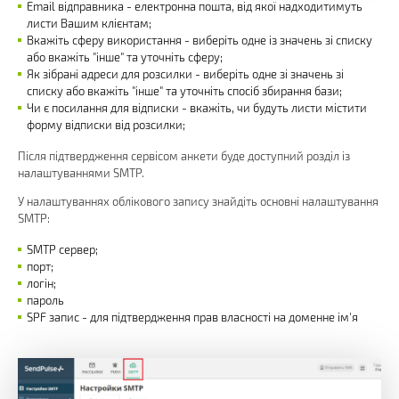
Email відправника - електронна пошта, від якої надходитимуть
листи Вашим клієнтам;
Вкажіть сферу використання - виберіть одне із значень зі списку
або вкажіть "інше" та уточніть сферу;
Як зібрані адреси для розсилки - виберіть одне зі значень зі
списку або вкажіть "інше" та уточніть спосіб збирання бази;
Чи є посилання для відписки - вкажіть, чи будуть листи містити
форму відписки від розсилки;
Після підтвердження сервісом анкети буде доступний розділ із
налаштуваннями SMTP.
У налаштуваннях облікового запису знайдіть основні налаштування
SMTP:
SMTP сервер;
порт;
логін;
пароль
SPF запис - для підтвердження прав власності на доменне ім'я