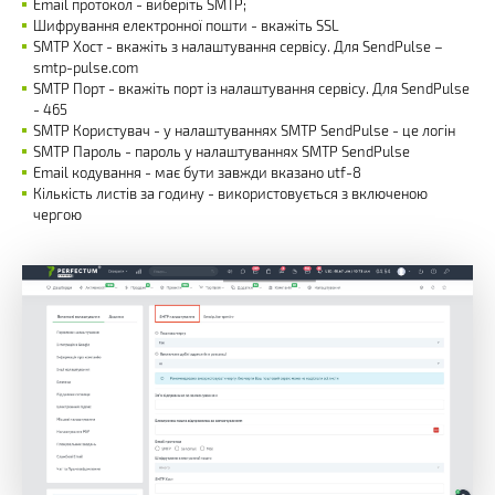
Email протокол - виберіть SMTP;
Шифрування електронної пошти - вкажіть SSL
SMTP Хост - вкажіть з налаштування сервісу. Для SendPulse –
smtp-pulse.com
SMTP Порт - вкажіть порт із налаштування сервісу. Для SendPulse
- 465
SMTP Користувач - у налаштуваннях SMTP SendPulse - це логін
SMTP Пароль - пароль у налаштуваннях SMTP SendPulse
Email кодування - має бути завжди вказано utf-8
Кількість листів за годину - використовується з включеною
чергою