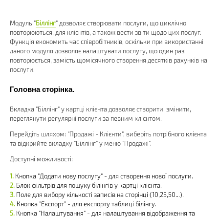
Модуль "
Біллінг
" дозволяє створювати послуги, що циклічно
повторюються, для клієнтів, а також вести звіти щодо цих послуг.
Функція економить час співробітників, оскільки при використанні
даного модуля дозволяє налаштувати послугу, що один раз
повторюється, замість щомісячного створення десятків рахунків на
послуги.
Головна сторінка.
Вкладка "Біллінг" у картці клієнта дозволяє створити, змінити,
переглянути регулярні послуги за певним клієнтом.
Перейдіть шляхом: "Продажі - Клієнти", виберіть потрібного клієнта
та відкрийте вкладку "Біллінг" у меню "Продажі".
Доступні можливості:
Кнопка "Додати нову послугу" - для створення нової послуги.
Блок фільтрів для пошуку білінгів у картці клієнта.
Поле для вибору кількості записів на сторінці (10,25,50...).
Кнопка "Експорт" - для експорту таблиці білінгу.
Кнопка "Налаштування" - для налаштування відображення та