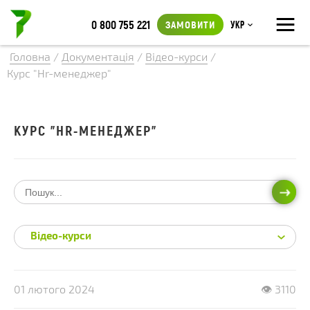
≡
0 800 755 221
ЗАМОВИТИ
Укр
Головна
/
Документація
/
Відео-курси
/
Курс "Hr-менеджер"
КУРС "HR-МЕНЕДЖЕР"
ПОШ
Відео-курси
01 лютого 2024
👁 3110