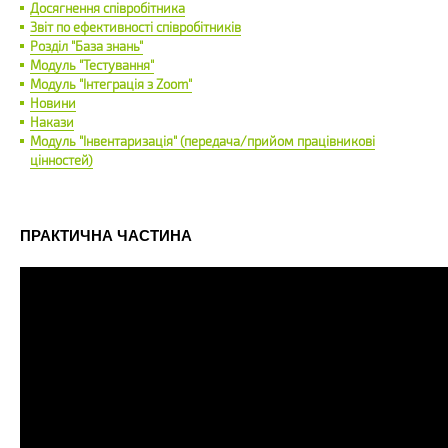
Досягнення співробітника
Звіт по ефективності співробітників
Розділ "База знань"
Модуль "Тестування"
Модуль "Інтеграція з Zoom"
Новини
Накази
Модуль "Інвентаризація" (передача/прийом працівникові
цінностей)
ПРАКТИЧНА ЧАСТИНА