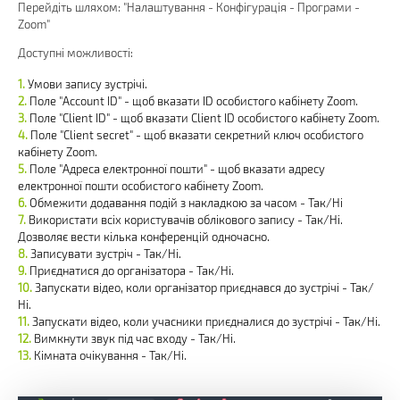
Перейдіть шляхом: "Налаштування - Конфігурація - Програми -
Zoom"
Доступні можливості:
Умови запису зустрічі.
Поле "Account ID" - щоб вказати ID особистого кабінету Zoom.
Поле "Client ID" - щоб вказати Client ID особистого кабінету Zoom.
Поле "Client secret" - щоб вказати секретний ключ особистого
кабінету Zoom.
Поле "Адреса електронної пошти" - щоб вказати адресу
електронної пошти особистого кабінету Zoom.
Обмежити додавання подій з накладкою за часом - Так/Ні
Використати всіх користувачів облікового запису - Так/Ні.
Дозволяє вести кілька конференцій одночасно.
Записувати зустріч - Так/Ні.
Приєднатися до організатора - Так/Ні.
Запускати відео, коли організатор приєднався до зустрічі - Так/
Ні.
Запускати відео, коли учасники приєдналися до зустрічі - Так/Ні.
Вимкнути звук під час входу - Так/Ні.
Кімната очікування - Так/Ні.