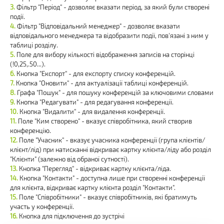
Фільтр "Період" - дозволяє вказати період, за який були створені
події.
Фільтр "Відповідальний менеджер" - дозволяє вказати
відповідального менеджера та відобразити події, пов'язані з ним у
таблиці розділу.
Поле для вибору кількості відображення записів на сторінці
(!0,25,.50...).
Кнопка "Експорт" - для експорту списку конференцій.
Кнопка "Оновити" - для актуалізації таблиці конференцій.
Графа "Пошук" - для пошуку конференцій за ключовими словами
Кнопка "Редагувати" - для редагування конференції.
Кнопка "Видалити" - для видалення конференції.
Поле "Ким створено" - вказує співробітника, який створив
конференцію.
Поле "Учасник" - вказує учасника конференції (група клієнтів/
клієнт/лід) при натисканні відкриває картку клієнта/ліду або розділ
"Клієнти" (залежно від обраної сутності).
Кнопка "Перегляд" - відкриває картку клієнта/ліда.
Кнопка "Контакти" - доступна лише при створенні конференції
для клієнта, відкриває картку клієнта розділ "Контакти".
Поле "Співробітники" - вказує співробітників, які братимуть
участь у конференції.
Кнопка для підключення до зустрічі