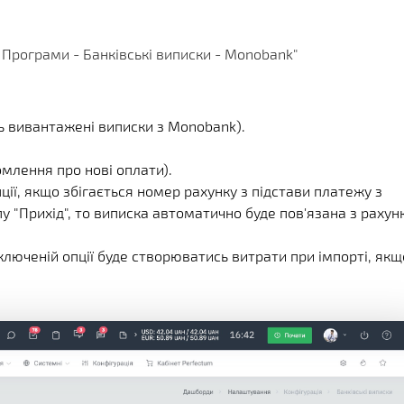
 Програми - Банківські виписки - Monobank"
ть вивантажені виписки з Monobank).
омлення про нові оплати).
ії, якщо збігається номер рахунку з підстави платежу з
пу "Прихід", то виписка автоматично буде пов'язана з раху
люченій опції буде створюватись витрати при імпорті, якщ