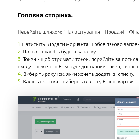
БЕЗЛІЧ МОДУЛІВ ТА ДОДАТКІВ ДОСТУПНИХ ОДРАЗУ.
ДІЮЧІ АКЦІЇ, ГРАНТИ ТА АКТУАЛЬНА ВАРТІСТЬ
РІЗНОМАНІТНІ ДОДАТКОВІ ПОСЛУГИ КОМПАНІЇ
ОТРИМУЙТЕ ЗНИЖКИ ВІД 20%, З КОЖНОЇ ПОКУПКИ 
БІЛЬШЕ 180 ФУНКЦІОНАЛЬНИХ МОДУЛІВ
БІЛЬШ НІЖ 250 МАТЕРІАЛІВ ТЕХНІЧНОЇ ДОКУМЕНТАЦ
НАША ІСТОРІЯ, НОВИНИ І ОПИС ПАРТНЕРСЬКОЇ ПРО
КОРОБКОВІ ТА ГАЛУЗЕВІ РІШ
Головна сторінка.
PERFECTUM CRM+ERP
Перейдіть шляхом: "Налаштування - Продажі - Фін
БІЛЬШ НІЖ 20 РІШЕНЬ ДЛЯ РІЗНИХ СФЕР БІЗНЕСУ
Натисніть "Додати мерчанта" і обов'язково запов
Назва - вкажіть будь-яку назву
Токен - щоб отримати токен, перейдіть за поси
входу. Після чого Вам буде доступний токен, скопію
Виберіть рахунок, який хочете додати зі списку.
Валюта картки - виберіть валюту Вашої картки.