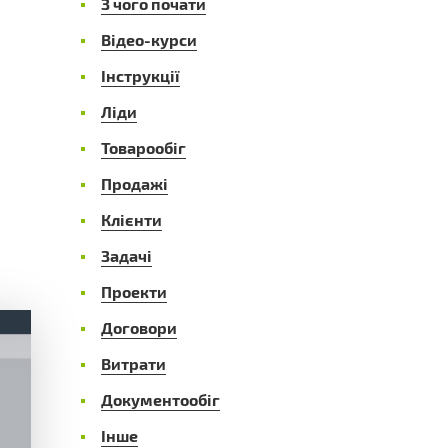
З чого почати
Відео-курси
Інструкції
Ліди
Товарообіг
Продажі
Клієнти
Задачі
Проекти
Договори
Витрати
Документообіг
Інше