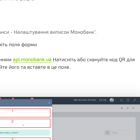
КЛІЄНТА
ІЇ
ГРАМИ
ЕННЯ
анси - Налаштування виписок Монобанк".
ніть поля форми
ланням
api.monobank.ua
Натисніть або скануйте код QR для
йте його та вставте в це поле.