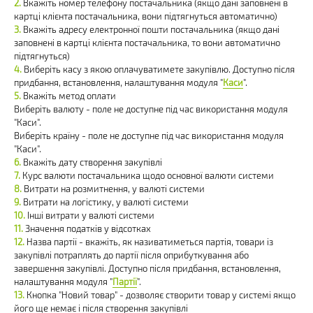
Вкажіть номер телефону постачальника (якщо дані заповнені в
картці клієнта постачальника, вони підтягнуться автоматично)
Вкажіть адресу електронної пошти постачальника (якщо дані
заповнені в картці клієнта постачальника, то вони автоматично
підтягнуться)
Виберіть касу з якою оплачуватимете закупівлю. Доступно після
придбання, встановлення, налаштування модуля "
Каси
".
Вкажіть метод оплати
Виберіть валюту - поле не доступне під час використання модуля
"Каси".
Виберіть країну - поле не доступне під час використання модуля
"Каси".
Вкажіть дату створення закупівлі
Курс валюти постачальника щодо основної валюти системи
Витрати на розмитнення, у валюті системи
Витрати на логістику, у валюті системи
Інші витрати у валюті системи
Значення податків у відсотках
Назва партії - вкажіть, як називатиметься партія, товари із
закупівлі потраплять до партії після оприбуткування або
завершення закупівлі. Доступно після придбання, встановлення,
налаштування модуля "
Партії
".
Кнопка "Новий товар" - дозволяє створити товар у системі якщо
його ще немає і після створення закупівлі