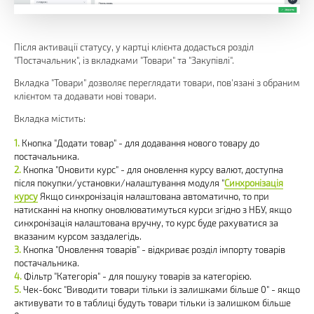
Після активації статусу, у картці клієнта додасться розділ
"Постачальник", із вкладками "Товари" та "Закупівлі".
Вкладка "Товари" дозволяє переглядати товари, пов'язані з обраним
клієнтом та додавати нові товари.
Вкладка містить:
Кнопка "Додати товар" - для додавання нового товару до
постачальника.
Кнопка "Оновити курс" - для оновлення курсу валют, доступна
після покупки/установки/налаштування модуля "
Синхронізація
курсу
Якщо синхронізація налаштована автоматично, то при
натисканні на кнопку оновлюватимуться курси згідно з НБУ, якщо
синхронізація налаштована вручну, то курс буде рахуватися за
вказаним курсом заздалегідь.
Кнопка "Оновлення товарів" - відкриває розділ імпорту товарів
постачальника.
Фільтр "Категорія" - для пошуку товарів за категорією.
Чек-бокс "Виводити товари тільки із залишками більше 0" - якщо
активувати то в таблиці будуть товари тільки із залишком більше