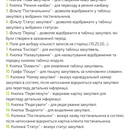
Кнопка "Режим канбан" - для переходу в режим канбану.
Фільтр "Постачальники" - дозволяє відображати у таблиці
закупівлі у вибраних постачальників.
Фільтр "Статус закупівлі" - дозволяє відображати у таблиці
закупівлі у вибраних статусах.
Фільтр "Період" - дозволяє відобразити в таблиці закупівлі, які
були створені в зазначений період.
Поле для вибору кількості записів на сторінці (10,25,50...).
Кнопка "Експорт" - для експорту таблиці закупівель.
Кнопка "Налаштування" - для налаштування відображення та
порядку колонок таблиці модуля.
Кнопка "Оновити" - для оновлення таблиці закупівель.
Графа "Пошук" - для пошуку закупівель за ключовими словами.
Колонка "Номер закупівлі" - вказує індивідуальний номер
закупівлі в системі, після натискання відкриється карта закупівлі
для перегляду детальної інформації.
Кнопка "Переглянути" - відкриває картку закупівлі для
перегляду детальної інформації.
Кнопка "Редагувати" - для редагування закупівлі.
Кнопка "Видалити" - для видалення закупівлі.
Колонка "Постачальник" - вказує назву постачальника в системі,
після натискання відкриється картка клієнта постачальника.
Колонка "Статус" - вказує статус закупівлі.