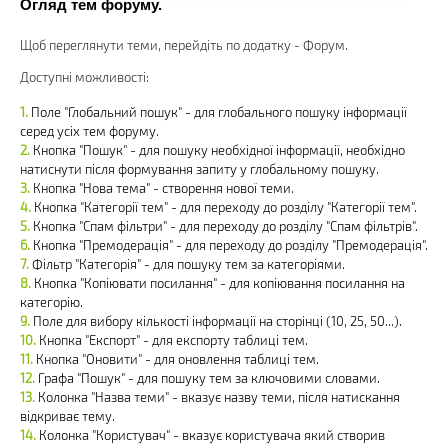
Огляд тем форуму.
Щоб переглянути теми, перейдіть по додатку - Форум.
Доступні можливості:
Поле "Глобальний пошук" - для глобального пошуку інформації
серед усіх тем форуму.
Кнопка "Пошук" - для пошуку необхідної інформації, необхідно
натиснути після формування запиту у глобальному пошуку.
Кнопка "Нова тема" - створення нової теми.
Кнопка "Категорії тем" - для переходу до розділу "Категорії тем".
Кнопка "Спам фільтри" - для переходу до розділу "Спам фільтрів".
Кнопка "Премодерація" - для переходу до розділу "Премодерація".
Фільтр "Категорія" - для пошуку тем за категоріями.
Кнопка "Копіювати посилання" - для копіювання посилання на
категорію.
Поле для вибору кількості інформації на сторінці (10, 25, 50...).
Кнопка "Експорт" - для експорту таблиці тем.
Кнопка "Оновити" - для оновлення таблиці тем.
Графа "Пошук" - для пошуку тем за ключовими словами.
Колонка "Назва теми" - вказує назву теми, після натискання
відкриває тему.
Колонка "Користувач" - вказує користувача який створив