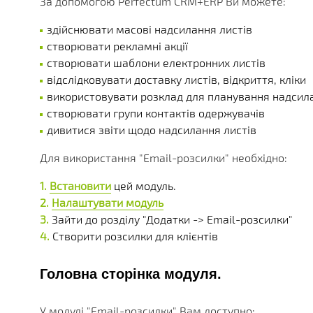
За допомогою
Perfectum CRM+ERP
Ви можете:
БЕЗЛІЧ МОДУЛІВ ТА ДОДАТКІВ ДОСТУПНИХ ОДРАЗУ.
ДІЮЧІ АКЦІЇ, ГРАНТИ ТА АКТУАЛЬНА ВАРТІСТЬ
РІЗНОМАНІТНІ ДОДАТКОВІ ПОСЛУГИ КОМПАНІЇ
ОТРИМУЙТЕ ЗНИЖКИ ВІД 20%, З КОЖНОЇ ПОКУПКИ 
БІЛЬШЕ 180 ФУНКЦІОНАЛЬНИХ МОДУЛІВ
БІЛЬШ НІЖ 250 МАТЕРІАЛІВ ТЕХНІЧНОЇ ДОКУМЕНТАЦ
НАША ІСТОРІЯ, НОВИНИ І ОПИС ПАРТНЕРСЬКОЇ ПРО
КОРОБКОВІ ТА ГАЛУЗЕВІ РІШ
здійснювати масові надсилання листів
створювати рекламні акції
PERFECTUM CRM+ERP
створювати шаблони електронних листів
відслідковувати доставку листів, відкриття, кліки
БІЛЬШ НІЖ 20 РІШЕНЬ ДЛЯ РІЗНИХ СФЕР БІЗНЕСУ
використовувати розклад для планування надсила
створювати групи контактів одержувачів
дивитися звіти щодо надсилання листів
Для використання "Email-розсилки" необхідно:
Встановити
цей модуль.
Налаштувати модуль
Зайти до розділу "Додатки -> Email-розсилки"
Створити розсилки для клієнтів
Головна сторінка модуля.
У модулі "Email-розсилки" Вам доступно: