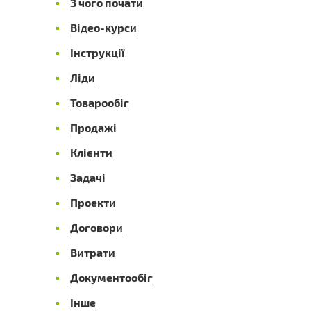
З чого почати
Відео-курси
Інструкції
Ліди
Товарообіг
Продажі
Клієнти
Задачі
Проекти
Договори
Витрати
Документообіг
Інше