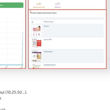
 (10,25,50...).
.
ній.