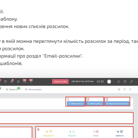
ї.
шаблону.
рення нових списків розсилок.
в якій можна переглянути кількість розсилок за період, та
и розсилок.
рмації про розділ "Email-розсилки".
 шаблонів.