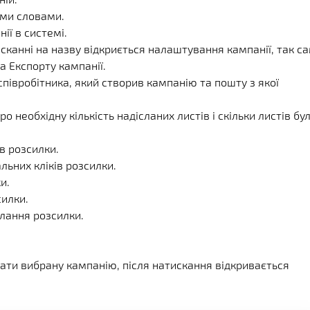
ими словами.
ії в системі.
исканні на назву відкриється налаштування кампанії, так с
а Експорту кампанії.
співробітника, який створив кампанію та пошту з якої
о необхідну кількість надісланих листів і скільки листів бу
ів розсилки.
альних кліків розсилки.
и.
силки.
илання розсилки.
ати вибрану кампанію, після натискання відкривається