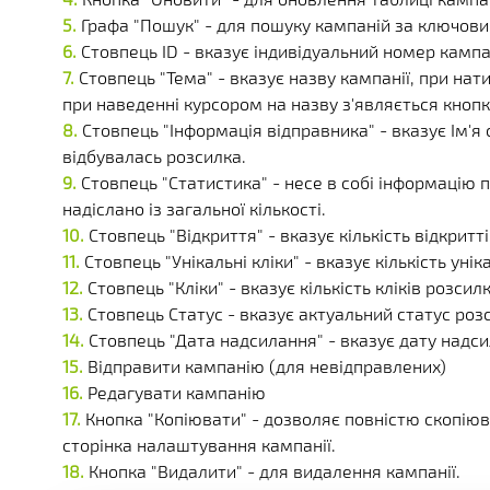
Графа "Пошук" - для пошуку кампаній за ключов
Стовпець ID - вказує індивідуальний номер кампан
Стовпець "Тема" - вказує назву кампанії, при нат
при наведенні курсором на назву з'являється кнопк
Стовпець "Інформація відправника" - вказує Ім'я 
відбувалась розсилка.
Стовпець "Статистика" - несе в собі інформацію пр
надіслано із загальної кількості.
Стовпець "Відкриття" - вказує кількість відкритт
Стовпець "Унікальні кліки" - вказує кількість унік
Стовпець "Кліки" - вказує кількість кліків розсилк
Стовпець Статус - вказує актуальний статус роз
Стовпець "Дата надсилання" - вказує дату надс
Відправити кампанію (для невідправлених)
Редагувати кампанію
Кнопка "Копіювати" - дозволяє повністю скопіюв
сторінка налаштування кампанії.
Кнопка "Видалити" - для видалення кампанії.