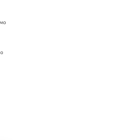
амо
ло