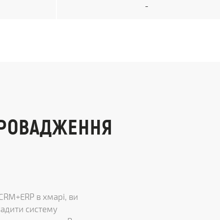
-
ПРОВАДЖЕННЯ
CRM+ERP в хмарі, ви
вадити систему