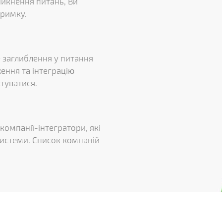
никнення питань, Ви
тримку.
 заглиблення у питання
ення та інтеграцію
туватися.
омпанії-інтегратори, які
системи. Список компаній