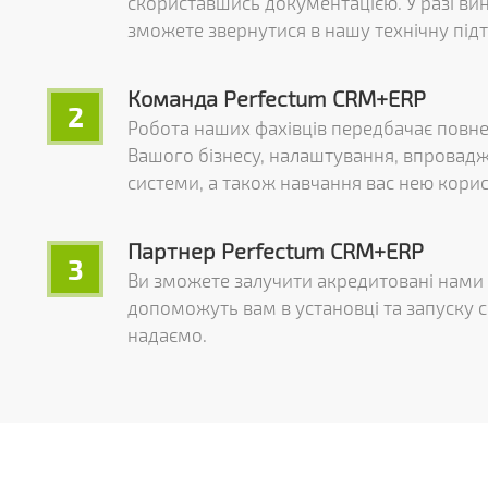
скориставшись документацією. У разі ви
зможете звернутися в нашу технічну під
Команда Perfectum CRM+ERP
2
Робота наших фахівців передбачає повне
Вашого бізнесу, налаштування, впровадж
системи, а також навчання вас нею корис
Партнер Perfectum CRM+ERP
3
Ви зможете залучити акредитовані нами к
допоможуть вам в установці та запуску 
надаємо.