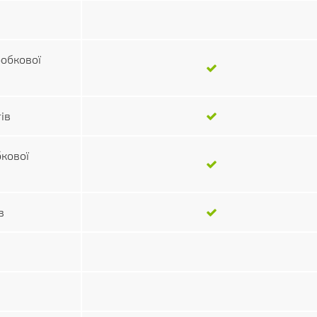
робкової
ів
кової
в