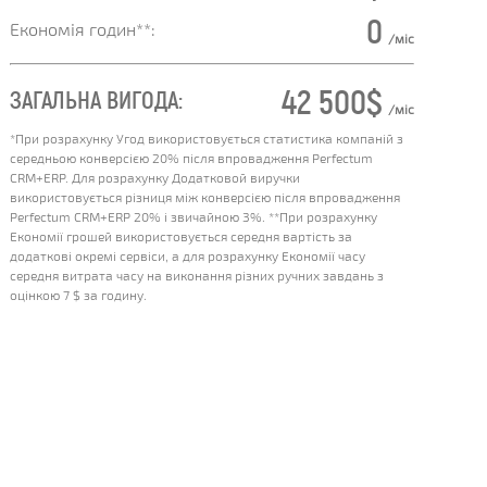
0
Економія годин**:
/міс
42 500
$
ЗАГАЛЬНА ВИГОДА:
/міс
*При розрахунку Угод використовується статистика компаній з
середньою конверсією 20% після впровадження Perfectum
CRM+ERP. Для розрахунку Додатковой виручки
використовується різниця між конверсією після впровадження
Perfectum CRM+ERP 20% і звичайною 3%. **При розрахунку
Економії грошей використовується середня вартість за
додаткові окремі сервіси, а для розрахунку Економії часу
середня витрата часу на виконання різних ручних завдань з
оцінкою 7 $ за годину.