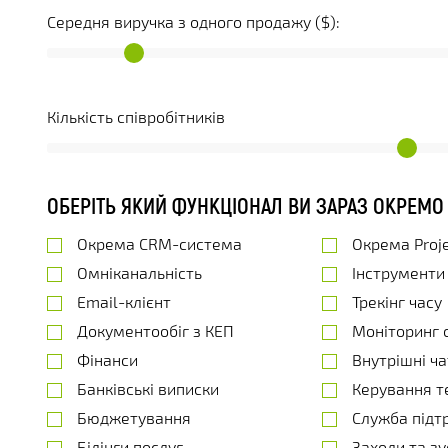
Середня виручка з одного продажу ($):
Кількість співробітників
ОБЕРІТЬ ЯКИЙ ФУНКЦІОНАЛ ВИ ЗАРАЗ ОКРЕМО
Окрема CRM-система
Окрема Proj
Омніканальність
Інструменти J
Email-клієнт
Трекінг часу
Документообіг з КЕП
Моніторинг с
Фінанси
Внутрішні ча
Банківські виписки
Керування т
Бюджетування
Служба підт
Білінги послуг
Заходи та зу