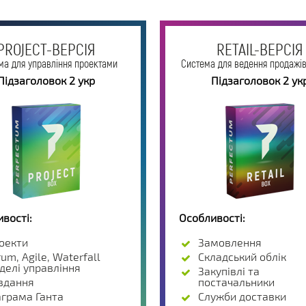
PROJECT-ВЕРСІЯ
RETAIL-ВЕРСІЯ
ма для управління проектами
Система для ведення продажів
Підзаголовок 2 укр
Підзаголовок 2 ук
вості:
Особливості:
оекти
Замовлення
um, Agile, Waterfall
Складський облік
делі управління
Закупівлі та
вдання
постачальники
аграма Ганта
Служби доставки