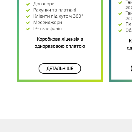
Та
Договори
за
Рахунки та платежі
Та
Клієнти під кутом 360°
за
Месенджери
Пл
IP-телефонія
Об
Коробкова ліцензія з
К
одноразовою оплатою
од
ДЕТАЛЬНІШЕ