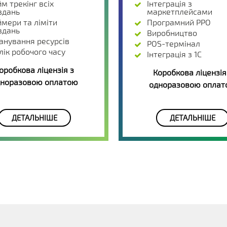
йм трекінг всіх
Інтеграція з
вдань
маркетплейсами
ймери та ліміти
Програмний РРО
вдань
Виробництво
анування ресурсів
POS-термінал
лік робочого часу
Інтеграція з 1С
оробкова ліцензія з
Коробкова ліцензія
норазовою оплатою
одноразовою опла
ДЕТАЛЬНІШЕ
ДЕТАЛЬНІШЕ