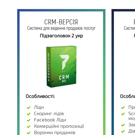
CRM-ВЕРСІЯ
Система для ведення продажів послуг
Систе
Підзаголовок 2 укр
Особливості:
Особли
Ліди
Пр
Скоринг лідів
Scr
мо
Facebook Ліди
За
Комерційні пропозиції
Ді
Воронки продажів