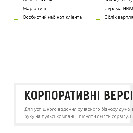
Маркетинг
Окрема HRM
Особистий кабінет клієнта
Облік зарпла
КОРПОРАТИВНІ ВЕРС
Для успішного ведення сучасного бізнесу дуже 
руку на пульсі компанії", підняти якість сервісу,