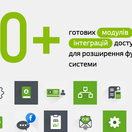
50+
готових
модулів
інтеграцій
досту
для розширення фу
системи