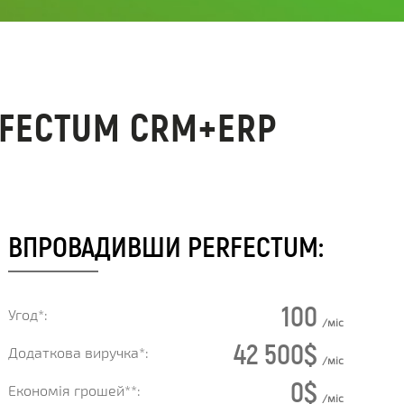
RFECTUM CRM+ERP
ВПРОВАДИВШИ PERFECTUM:
100
Угод*:
/міс
42 500
$
Додаткова виручка*:
/міс
0
$
Економія грошей**:
/міс