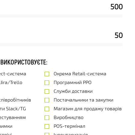
500
50
 ВИКОРИСТОВУЄТЕ:
ect-система
Окрема Retail-система
ira/Trello
Програмний РРО
Служби доставки
півробітників
Постачальники та закупки
ти Slack/TG
Магазин для продажу товарів
естуванням
Виробництво
римки
POS-термінал
стрічі
Інвентаризація