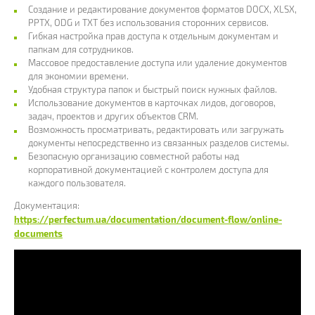
Создание и редактирование документов форматов DOCX, XLSX,
PPTX, ODG и TXT без использования сторонних сервисов.
Гибкая настройка прав доступа к отдельным документам и
папкам для сотрудников.
Массовое предоставление доступа или удаление документов
для экономии времени.
Удобная структура папок и быстрый поиск нужных файлов.
Использование документов в карточках лидов, договоров,
задач, проектов и других объектов CRM.
Возможность просматривать, редактировать или загружать
документы непосредственно из связанных разделов системы.
Безопасную организацию совместной работы над
корпоративной документацией с контролем доступа для
каждого пользователя.
Документация:
https://perfectum.ua/documentation/document-flow/online-
documents