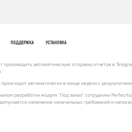
Х СРАЗУ
ОИМОСТЬ
И
КЛИЕНТА
МЕНТАЦИИ
СКОЙ ПРОГРАММЫ
 РЕШЕНИЯ
СА
ПОДДЕРЖКА
УСТАНОВКА
т производить автоматическую отправку отчетов в Telegr
.
 происходит автоматически в конце недели с результатами
чалом разработки модуля "Под заказ" сотрудники Perfecr
 допускается изменение изначальных требований и написан