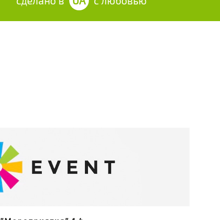
сделано в
UA
с любовью