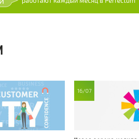
й
работают каждый месяц в Perfectum
И
16/07