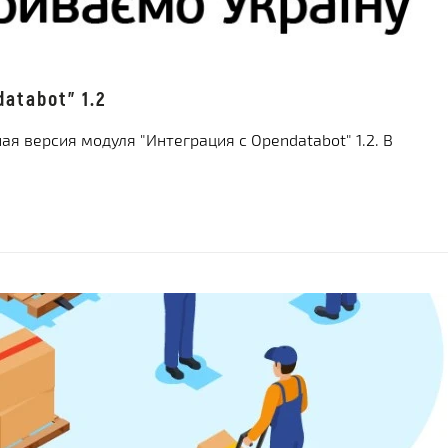
Х СРАЗУ
ОИМОСТЬ
И
КЛИЕНТА
МЕНТАЦИИ
СКОЙ ПРОГРАММЫ
 РЕШЕНИЯ
atabot" 1.2
СА
я версия модуля "Интеграция с Opendatabot" 1.2. В