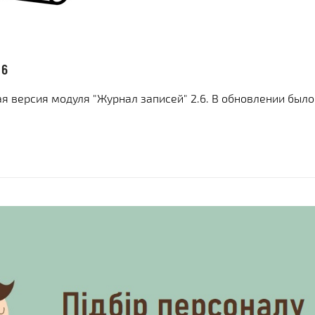
Х СРАЗУ
ОИМОСТЬ
И
КЛИЕНТА
МЕНТАЦИИ
СКОЙ ПРОГРАММЫ
 РЕШЕНИЯ
.6
СА
 версия модуля "Журнал записей" 2.6. В обновлении было