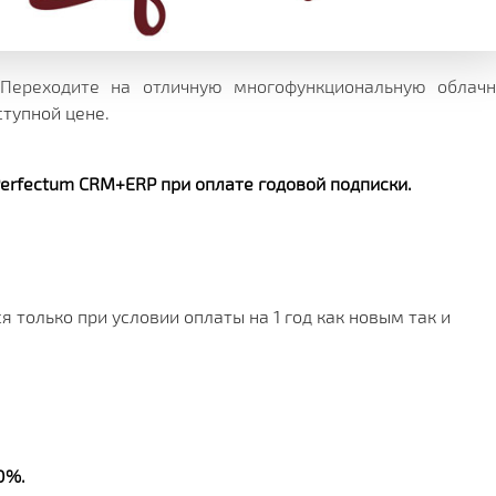
Х СРАЗУ
ОИМОСТЬ
И
КЛИЕНТА
МЕНТАЦИИ
СКОЙ ПРОГРАММЫ
 РЕШЕНИЯ
 Переходите на отличную многофункциональную облач
ступной цене.
СА
Perfectum CRM+ERP
при оплате годовой подписки.
только при условии оплаты на 1 год как новым так и
0%.