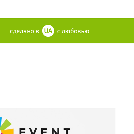
сделано в
UA
с любовью