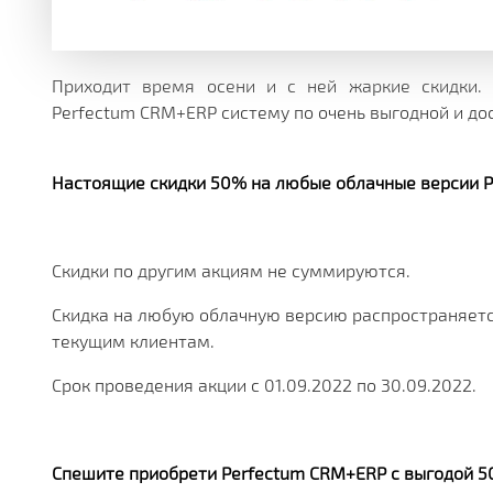
МНОЖЕСТВО МОДУЛЕЙ И ПРИЛОЖЕНИЙ ДОСТУПНЫ
ДЕЙСТВУЮЩИЕ АКЦИИ, ГРАНТЫ И АКТУАЛЬНАЯ СТ
РАЗЛИЧНЫЕ ДОПОЛНИТЕЛЬНЫЕ УСЛУГИ КОМПАНИ
ПОЛУЧАЙТЕ СКИДКИ ОТ 20%, С КАЖДОЙ ПОКУПКИ 
БОЛЕЕ 180 ФУНКЦИОНАЛЬНЫХ МОДУЛЕЙ
БОЛЕЕ ЧЕМ 250 МАТЕРИАЛОВ ТЕХНИЧЕСКОЙ ДОКУ
НАША ИСТОРИЯ, НОВОСТИ И ОПИСАНИЕ ПАРТНЕР
КОРОБОЧНЫЕ И ОТРАСЛЕВЫЕ
PERFECTUM CRM+ERP
Приходит время осени и с ней жаркие скидки.
Perfectum CRM+ERP систему по очень выгодной и до
БОЛЕЕ 20 РЕШЕНИЙ ДЛЯ РАЗЛИЧНЫХ СФЕР БИЗНЕ
Настоящие скидки 50% на любые облачные версии 
Скидки по другим акциям не суммируются.
Скидка на любую облачную версию распространяется 
текущим клиентам.
Срок проведения акции c 01.09.2022 по 30.09.2022.
Спешите приобрети Perfectum CRM+ERP с выгодой 5