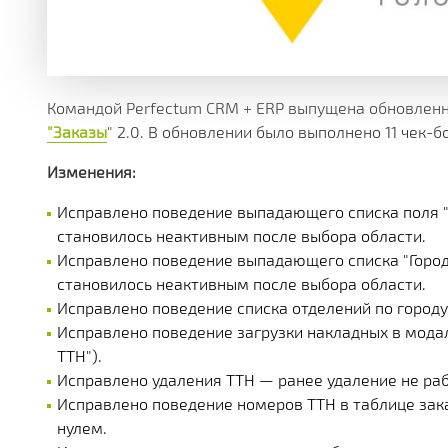
МНОЖЕСТВО МОДУЛЕЙ И ПРИЛОЖЕНИЙ ДОСТУПНЫ
ДЕЙСТВУЮЩИЕ АКЦИИ, ГРАНТЫ И АКТУАЛЬНАЯ СТ
РАЗЛИЧНЫЕ ДОПОЛНИТЕЛЬНЫЕ УСЛУГИ КОМПАНИ
ПОЛУЧАЙТЕ СКИДКИ ОТ 20%, С КАЖДОЙ ПОКУПКИ 
БОЛЕЕ 180 ФУНКЦИОНАЛЬНЫХ МОДУЛЕЙ
БОЛЕЕ ЧЕМ 250 МАТЕРИАЛОВ ТЕХНИЧЕСКОЙ ДОКУ
НАША ИСТОРИЯ, НОВОСТИ И ОПИСАНИЕ ПАРТНЕР
КОРОБОЧНЫЕ И ОТРАСЛЕВЫЕ
PERFECTUM CRM+ERP
Командой Perfectum CRM + ERP выпущена обновленна
"Заказы
" 2.0. В обновлении было выполнено 11 чек-б
БОЛЕЕ 20 РЕШЕНИЙ ДЛЯ РАЗЛИЧНЫХ СФЕР БИЗНЕ
Изменения:
Исправлено поведение выпадающего списка поля "
становилось неактивным после выбора области.
Исправлено поведение выпадающего списка "Город"
становилось неактивным после выбора области.
Исправлено поведение списка отделений по городу,
Исправлено поведение загрузки накладных в модал
ТТН").
Исправлено удаления ТТН — ранее удаление не ра
Исправлено поведение номеров ТТН в таблице зак
нулем.