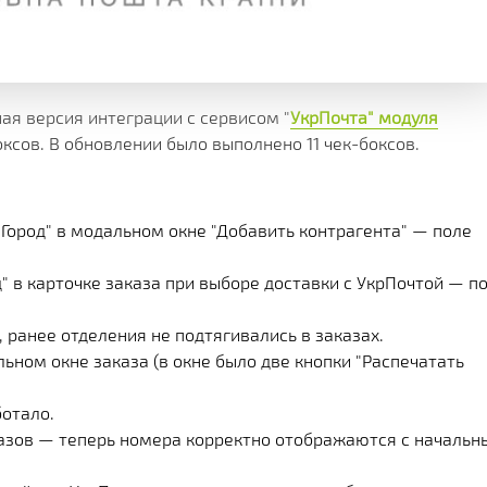
Х СРАЗУ
ОИМОСТЬ
И
КЛИЕНТА
МЕНТАЦИИ
СКОЙ ПРОГРАММЫ
 РЕШЕНИЯ
я версия интеграции с сервисом "
УкрПочта" модуля
оксов. В обновлении было выполнено 11 чек-боксов.
СА
Город" в модальном окне "Добавить контрагента" — поле
 в карточке заказа при выборе доставки с УкрПочтой — п
 ранее отделения не подтягивались в заказах.
ьном окне заказа (в окне было две кнопки "Распечатать
ботало.
азов — теперь номера корректно отображаются с началь