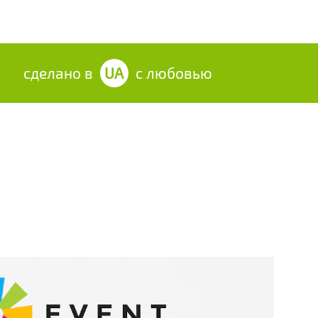
сделано в
UA
с любовью