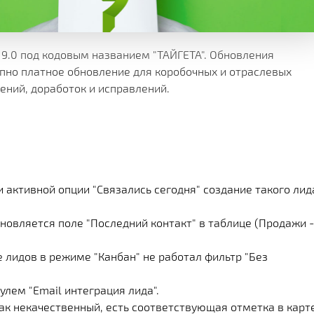
Х СРАЗУ
ОИМОСТЬ
И
КЛИЕНТА
МЕНТАЦИИ
СКОЙ ПРОГРАММЫ
 РЕШЕНИЯ
9.0 под кодовым названием "ТАЙГЕТА". Обновления
упно платное обновление для коробочных и отраслевых
ений, доработок и исправлений.
СА
 активной опции "Связались сегодня" создание такого лид
новляется поле "Последний контакт" в таблице (Продажи -
 лидов в режиме "Канбан" не работал фильтр "Без
лем "Email интеграция лида".
как некачественный, есть соответствующая отметка в карт