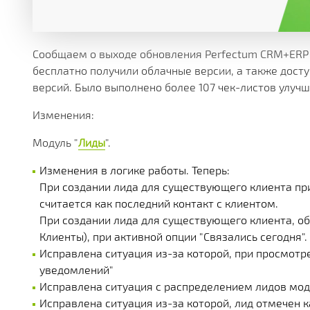
МНОЖЕСТВО МОДУЛЕЙ И ПРИЛОЖЕНИЙ ДОСТУПНЫ
ДЕЙСТВУЮЩИЕ АКЦИИ, ГРАНТЫ И АКТУАЛЬНАЯ СТ
РАЗЛИЧНЫЕ ДОПОЛНИТЕЛЬНЫЕ УСЛУГИ КОМПАНИ
ПОЛУЧАЙТЕ СКИДКИ ОТ 20%, С КАЖДОЙ ПОКУПКИ 
БОЛЕЕ 180 ФУНКЦИОНАЛЬНЫХ МОДУЛЕЙ
БОЛЕЕ ЧЕМ 250 МАТЕРИАЛОВ ТЕХНИЧЕСКОЙ ДОКУ
НАША ИСТОРИЯ, НОВОСТИ И ОПИСАНИЕ ПАРТНЕР
КОРОБОЧНЫЕ И ОТРАСЛЕВЫЕ
PERFECTUM CRM+ERP
Сообщаем о выходе обновления Perfectum CRM+ERP 
бесплатно получили облачные версии, а также дост
версий. Было выполнено более 107 чек-листов улучш
БОЛЕЕ 20 РЕШЕНИЙ ДЛЯ РАЗЛИЧНЫХ СФЕР БИЗНЕ
Изменения:
Модуль "
Лиды
".
Изменения в логике работы. Теперь:
При создании лида для существующего клиента при
считается как последний контакт с клиентом.
При создании лида для существующего клиента, об
Клиенты), при активной опции "Связались сегодня".
Исправлена ситуация из-за которой, при просмотре
уведомлений"
Исправлена ситуация с распределением лидов моду
Исправлена ситуация из-за которой, лид отмечен 