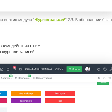
Х СРАЗУ
ОИМОСТЬ
И
КЛИЕНТА
МЕНТАЦИИ
СКОЙ ПРОГРАММЫ
 РЕШЕНИЯ
я версия модуля "
Журнал записей
" 2.3. В обновлении было
СА
заимодействия с ним.
 журнале записей.