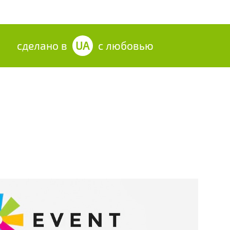
сделано в
UA
с любовью