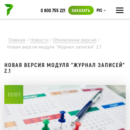
≡
0 800 755 221
ЗАКАЗАТЬ
Рус
Главная
/
Новости
/
Обновление версий
/
Новая версия модуля "Журнал записей" 2.1
НОВАЯ ВЕРСИЯ МОДУЛЯ "ЖУРНАЛ ЗАПИСЕЙ"
2.1
17/07