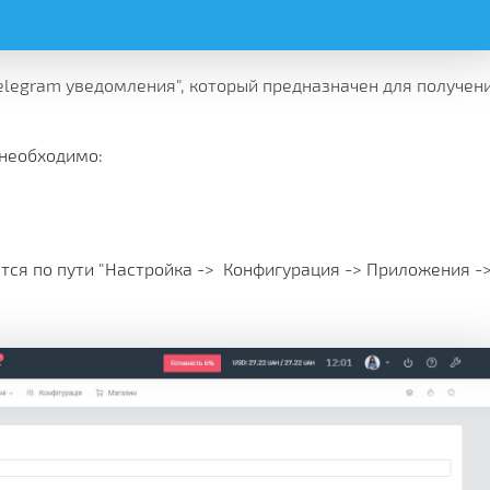
Х СРАЗУ
ОИМОСТЬ
И
КЛИЕНТА
МЕНТАЦИИ
СКОЙ ПРОГРАММЫ
 РЕШЕНИЯ
elegram уведомления", который предназначен для получен
СА
 необходимо:
тся по пути "Настройка -> Конфигурация -> Приложения -