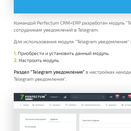
МНОЖЕСТВО МОДУЛЕЙ И ПРИЛОЖЕНИЙ ДОСТУПНЫ
ДЕЙСТВУЮЩИЕ АКЦИИ, ГРАНТЫ И АКТУАЛЬНАЯ СТ
РАЗЛИЧНЫЕ ДОПОЛНИТЕЛЬНЫЕ УСЛУГИ КОМПАНИ
ПОЛУЧАЙТЕ СКИДКИ ОТ 20%, С КАЖДОЙ ПОКУПКИ 
БОЛЕЕ 180 ФУНКЦИОНАЛЬНЫХ МОДУЛЕЙ
БОЛЕЕ ЧЕМ 250 МАТЕРИАЛОВ ТЕХНИЧЕСКОЙ ДОКУ
НАША ИСТОРИЯ, НОВОСТИ И ОПИСАНИЕ ПАРТНЕР
КОРОБОЧНЫЕ И ОТРАСЛЕВЫЕ
PERFECTUM CRM+ERP
Командой Perfectum CRM+ERP разработан модуль "T
сотрудникам уведомлений в Telegram.
БОЛЕЕ 20 РЕШЕНИЙ ДЛЯ РАЗЛИЧНЫХ СФЕР БИЗНЕ
Для использования модуля "Telegram уведомления"
Приобрести и установить данный модуль.
Настроить модуль
Раздел "Telegram уведомления"
в настройках находи
Telegram уведомления".