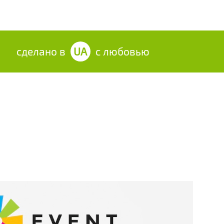
сделано в
UA
с любовью