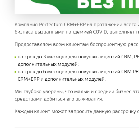
МНОЖЕСТВО МОДУЛЕЙ И ПРИЛОЖЕНИЙ ДОСТУПНЫ
ДЕЙСТВУЮЩИЕ АКЦИИ, ГРАНТЫ И АКТУАЛЬНАЯ СТ
РАЗЛИЧНЫЕ ДОПОЛНИТЕЛЬНЫЕ УСЛУГИ КОМПАНИ
ПОЛУЧАЙТЕ СКИДКИ ОТ 20%, С КАЖДОЙ ПОКУПКИ 
БОЛЕЕ 180 ФУНКЦИОНАЛЬНЫХ МОДУЛЕЙ
БОЛЕЕ ЧЕМ 250 МАТЕРИАЛОВ ТЕХНИЧЕСКОЙ ДОКУ
НАША ИСТОРИЯ, НОВОСТИ И ОПИСАНИЕ ПАРТНЕР
КОРОБОЧНЫЕ И ОТРАСЛЕВЫЕ
PERFECTUM CRM+ERP
Компания Perfectum CRM+ERP на протяжении всего 2
бизнеса вызванными пандемией COVID, выполняет 
БОЛЕЕ 20 РЕШЕНИЙ ДЛЯ РАЗЛИЧНЫХ СФЕР БИЗНЕ
Предоставляем всем клиентам беспроцентную расс
на срок до 3 месяцев для покупки лицензий CRM, P
дополнительных модулей;
на срок до 6 месяцев для покупки лицензий CRM PR
CRM+ERP и дополнительных модулей.
Мы глубоко уверены, что малый и средний бизнес э
средствами добиться его выживания.
Каждый клиент может запросить данную рассрочку 