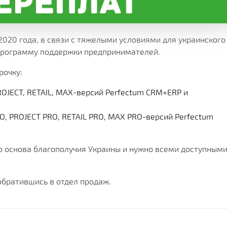
Х СРАЗУ
ОИМОСТЬ
И
КЛИЕНТА
МЕНТАЦИИ
СКОЙ ПРОГРАММЫ
 РЕШЕНИЯ
020 года, в связи с тяжелыми условиями для украинского
программу поддержки предпринимателей.
СА
рочку:
ROJECT, RETAIL, MAX-версий Perfectum CRM+ERP и
O, PROJECT PRO, RETAIL PRO, MAX PRO-версий Perfectum
то основа благополучия Украины и нужно всеми доступным
обратившись в отдел продаж.