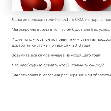
МНОЖЕСТВО МОДУЛЕЙ И ПРИЛОЖЕНИЙ ДОСТУПНЫ
ДЕЙСТВУЮЩИЕ АКЦИИ, ГРАНТЫ И АКТУАЛЬНАЯ СТ
РАЗЛИЧНЫЕ ДОПОЛНИТЕЛЬНЫЕ УСЛУГИ КОМПАНИ
ПОЛУЧАЙТЕ СКИДКИ ОТ 20%, С КАЖДОЙ ПОКУПКИ 
БОЛЕЕ 180 ФУНКЦИОНАЛЬНЫХ МОДУЛЕЙ
БОЛЕЕ ЧЕМ 250 МАТЕРИАЛОВ ТЕХНИЧЕСКОЙ ДОКУ
НАША ИСТОРИЯ, НОВОСТИ И ОПИСАНИЕ ПАРТНЕР
КОРОБОЧНЫЕ И ОТРАСЛЕВЫЕ
PERFECTUM CRM+ERP
Дорогие пользователи Perfectum CRM, на пороге нов
Мы искренне верим в то, что он будет для Вас успеш
БОЛЕЕ 20 РЕШЕНИЙ ДЛЯ РАЗЛИЧНЫХ СФЕР БИЗНЕ
И для того, чтобы он по праву таким стал мы пред
доработки системы по тарифам 2018 года!
Возьмите все самое лучшее из уходящего года!
Что необходимо сделать чтобы получить скидку?
Сделать заказ в магазине расширений или обратить