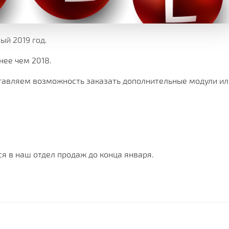
Х СРАЗУ
ОИМОСТЬ
И
КЛИЕНТА
МЕНТАЦИИ
СКОЙ ПРОГРАММЫ
 РЕШЕНИЯ
ый 2019 год.
нее чем 2018.
СА
оставляем возможность заказать дополнительные модули ил
ся в наш отдел продаж до конца января.