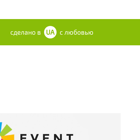
сделано в
UA
с любовью