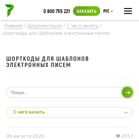
≡
0 800 755 221
ЗАКАЗАТЬ
Рус
Главная
/
Документация
/
С чего начать
/
Шорткоды для Шаблонов электронных писем
ШОРТКОДЫ ДЛЯ ШАБЛОНОВ
ЭЛЕКТРОННЫХ ПИСЕМ
ИСКА
С чего начать
06 августа 2026
👁 2057