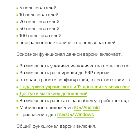
МНОЖЕСТВО МОДУЛЕЙ И ПРИЛОЖЕНИЙ ДОСТУПНЫ
ДЕЙСТВУЮЩИЕ АКЦИИ, ГРАНТЫ И АКТУАЛЬНАЯ СТ
РАЗЛИЧНЫЕ ДОПОЛНИТЕЛЬНЫЕ УСЛУГИ КОМПАНИ
ПОЛУЧАЙТЕ СКИДКИ ОТ 20%, С КАЖДОЙ ПОКУПКИ 
БОЛЕЕ 180 ФУНКЦИОНАЛЬНЫХ МОДУЛЕЙ
БОЛЕЕ ЧЕМ 250 МАТЕРИАЛОВ ТЕХНИЧЕСКОЙ ДОКУ
НАША ИСТОРИЯ, НОВОСТИ И ОПИСАНИЕ ПАРТНЕР
5 пользователей
КОРОБОЧНЫЕ И ОТРАСЛЕВЫЕ
10 пользователей
20 пользователей
PERFECTUM CRM+ERP
50 пользователей
100 пользователей
БОЛЕЕ 20 РЕШЕНИЙ ДЛЯ РАЗЛИЧНЫХ СФЕР БИЗНЕ
неограниченное количество пользователей
Основной функционал данной версии включает:
Возможность увеличения количества пользовате
Возможность расширения до ERP версии
Готовая к работе конфигурация, в соответствии 
Поддержка украинского и 15 дополнительных язы
Доступ к магазину дополнений
Возможность работать на любом устройстве: пк, 
Мобильные приложения
iOS
/
Android
Приложения для
macOS
/
Windows
Общий функционал версии включил: