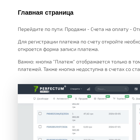
МНОЖЕСТВО МОДУЛЕЙ И ПРИЛОЖЕНИЙ ДОСТУПНЫ
ДЕЙСТВУЮЩИЕ АКЦИИ, ГРАНТЫ И АКТУАЛЬНАЯ СТ
РАЗЛИЧНЫЕ ДОПОЛНИТЕЛЬНЫЕ УСЛУГИ КОМПАНИ
ПОЛУЧАЙТЕ СКИДКИ ОТ 20%, С КАЖДОЙ ПОКУПКИ 
БОЛЕЕ 180 ФУНКЦИОНАЛЬНЫХ МОДУЛЕЙ
БОЛЕЕ ЧЕМ 250 МАТЕРИАЛОВ ТЕХНИЧЕСКОЙ ДОКУ
НАША ИСТОРИЯ, НОВОСТИ И ОПИСАНИЕ ПАРТНЕР
Главная страница
КОРОБОЧНЫЕ И ОТРАСЛЕВЫЕ
PERFECTUM CRM+ERP
Перейдите по пути: Продажи - Счета на оплату - От
Для регистрации платежа по счету откройте необх
БОЛЕЕ 20 РЕШЕНИЙ ДЛЯ РАЗЛИЧНЫХ СФЕР БИЗНЕ
откроется форма записи платежа.
Важно: кнопка "Платеж" отображается только в том
платежей. Также кнопка недоступна в счетах со ст