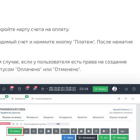
Х СРАЗУ
ОИМОСТЬ
И
КЛИЕНТА
МЕНТАЦИИ
СКОЙ ПРОГРАММЫ
 РЕШЕНИЯ
кройте карту счета на оплату.
одимый счет и нажмите кнопку "Платеж". После нажатия
СА
 случае, если у пользователя есть права на создание
атусом "Оплачено" или "Отменено".