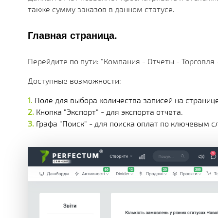
МНОЖЕСТВО МОДУЛЕЙ И ПРИЛОЖЕНИЙ ДОСТУПНЫ
ДЕЙСТВУЮЩИЕ АКЦИИ, ГРАНТЫ И АКТУАЛЬНАЯ СТ
РАЗЛИЧНЫЕ ДОПОЛНИТЕЛЬНЫЕ УСЛУГИ КОМПАНИ
ПОЛУЧАЙТЕ СКИДКИ ОТ 20%, С КАЖДОЙ ПОКУПКИ 
БОЛЕЕ 180 ФУНКЦИОНАЛЬНЫХ МОДУЛЕЙ
БОЛЕЕ ЧЕМ 250 МАТЕРИАЛОВ ТЕХНИЧЕСКОЙ ДОКУ
НАША ИСТОРИЯ, НОВОСТИ И ОПИСАНИЕ ПАРТНЕР
также сумму заказов в данном статусе.
КОРОБОЧНЫЕ И ОТРАСЛЕВЫЕ
Главная страница.
PERFECTUM CRM+ERP
Перейдите по пути: "Компания - Отчеты - Торговля 
БОЛЕЕ 20 РЕШЕНИЙ ДЛЯ РАЗЛИЧНЫХ СФЕР БИЗНЕ
Доступные возможности:
Поле для выбора количества записей на странице (
Кнопка "Экспорт" - для экспорта отчета.
Графа "Поиск" - для поиска оплат по ключевым с