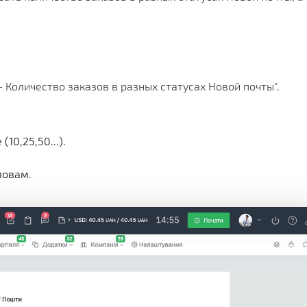
Х СРАЗУ
ОИМОСТЬ
И
КЛИЕНТА
МЕНТАЦИИ
СКОЙ ПРОГРАММЫ
 РЕШЕНИЯ
- Количество заказов в разных статусах Новой почты".
СА
10,25,50...).
ловам.