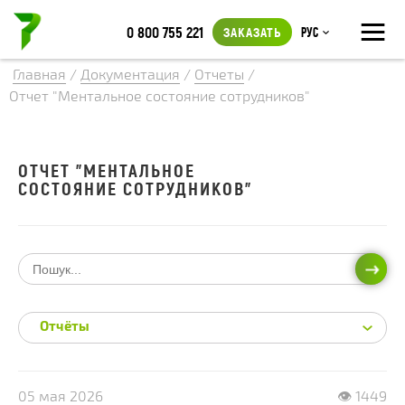
≡
0 800 755 221
ЗАКАЗАТЬ
Рус
Главная
/
Документация
/
Отчеты
/
Отчет "Ментальное состояние сотрудников"
ОТЧЕТ "МЕНТАЛЬНОЕ
СОСТОЯНИЕ СОТРУДНИКОВ"
ИСКА
Отчёты
05 мая 2026
👁 1449