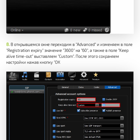
В открывшемся окне переходим в "Advanced" и изменяем в поле
"Registrаtion expiry" значение "3600" на "60", а также в поле "Keep
alive time-out" выставляем "Custom". После этого сохраняем
настройки нажав кнопку "ОК