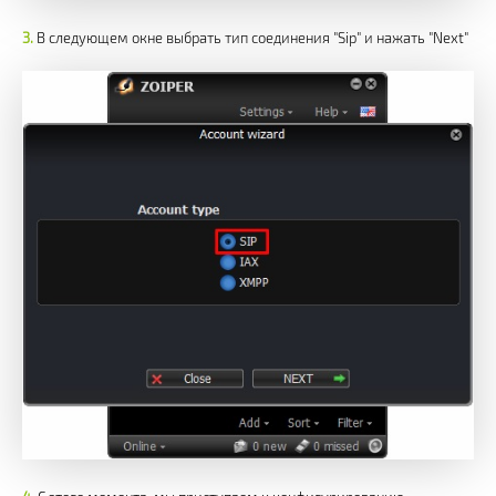
В следующем окне выбрать тип соединения "Sip" и нажать "Next"