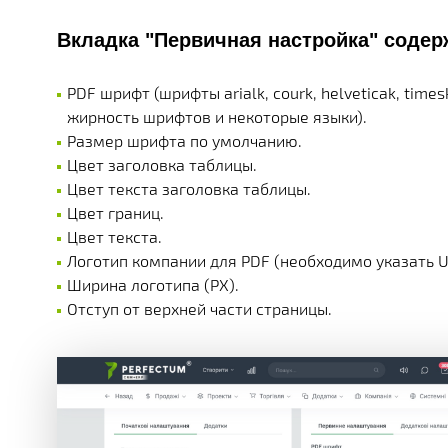
МНОЖЕСТВО МОДУЛЕЙ И ПРИЛОЖЕНИЙ ДОСТУПНЫ
ДЕЙСТВУЮЩИЕ АКЦИИ, ГРАНТЫ И АКТУАЛЬНАЯ СТ
РАЗЛИЧНЫЕ ДОПОЛНИТЕЛЬНЫЕ УСЛУГИ КОМПАНИ
ПОЛУЧАЙТЕ СКИДКИ ОТ 20%, С КАЖДОЙ ПОКУПКИ 
БОЛЕЕ 180 ФУНКЦИОНАЛЬНЫХ МОДУЛЕЙ
БОЛЕЕ ЧЕМ 250 МАТЕРИАЛОВ ТЕХНИЧЕСКОЙ ДОКУ
НАША ИСТОРИЯ, НОВОСТИ И ОПИСАНИЕ ПАРТНЕР
Вкладка "Первичная настройка" содер
КОРОБОЧНЫЕ И ОТРАСЛЕВЫЕ
PERFECTUM CRM+ERP
PDF шрифт (шрифты arialk, courk, helveticak, tim
жирность шрифтов и некоторые языки).
БОЛЕЕ 20 РЕШЕНИЙ ДЛЯ РАЗЛИЧНЫХ СФЕР БИЗНЕ
Размер шрифта по умолчанию.
Цвет заголовка таблицы.
Цвет текста заголовка таблицы.
Цвет границ.
Цвет текста.
Логотип компании для PDF (необходимо указать UR
Ширина логотипа (PX).
Отступ от верхней части страницы.