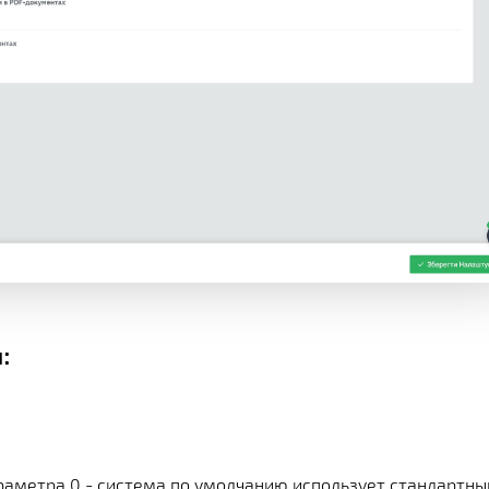
:
раметра 0 - система по умолчанию использует стандартны