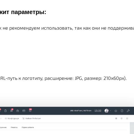
Х СРАЗУ
ОИМОСТЬ
И
КЛИЕНТА
МЕНТАЦИИ
СКОЙ ПРОГРАММЫ
жит параметры:
 РЕШЕНИЯ
esk не рекомендуем использовать, так как они не поддержи
СА
L-путь к логотипу, расширение: JPG, размер: 210x60px).