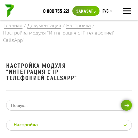
≡
0 800 755 221
ЗАКАЗАТЬ
Рус
Главная
/
Документация
/
Настройка
/
Настройка модуля "Интеграция с IP телефонией
CallsApp"
НАСТРОЙКА МОДУЛЯ
"ИНТЕГРАЦИЯ С IP
ТЕЛЕФОНИЕЙ CALLSAPP"
ИСКА
Настройка