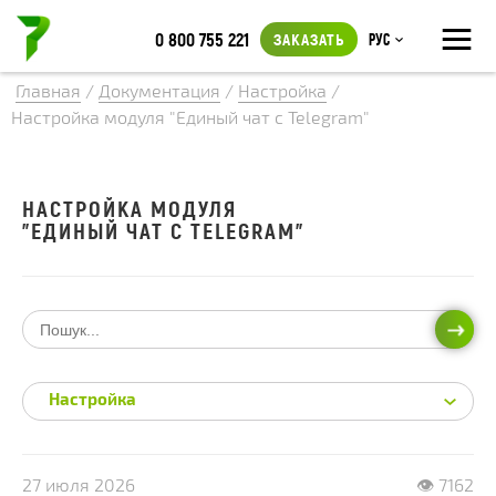
≡
0 800 755 221
ЗАКАЗАТЬ
Рус
Главная
/
Документация
/
Настройка
/
Настройка модуля "Единый чат с Telegram"
НАСТРОЙКА МОДУЛЯ
"ЕДИНЫЙ ЧАТ С TELEGRAM"
ИСКА
Настройка
27 июля 2026
👁 7162