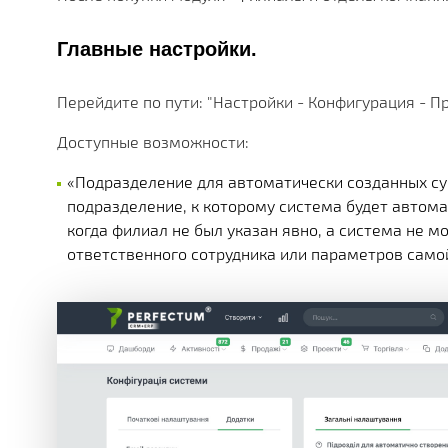
МНОЖЕСТВО МОДУЛЕЙ И ПРИЛОЖЕНИЙ ДОСТУПНЫ
ДЕЙСТВУЮЩИЕ АКЦИИ, ГРАНТЫ И АКТУАЛЬНАЯ СТ
РАЗЛИЧНЫЕ ДОПОЛНИТЕЛЬНЫЕ УСЛУГИ КОМПАНИ
ПОЛУЧАЙТЕ СКИДКИ ОТ 20%, С КАЖДОЙ ПОКУПКИ 
БОЛЕЕ 180 ФУНКЦИОНАЛЬНЫХ МОДУЛЕЙ
БОЛЕЕ ЧЕМ 250 МАТЕРИАЛОВ ТЕХНИЧЕСКОЙ ДОКУ
НАША ИСТОРИЯ, НОВОСТИ И ОПИСАНИЕ ПАРТНЕР
КОРОБОЧНЫЕ И ОТРАСЛЕВЫЕ
Главные настройки.
PERFECTUM CRM+ERP
Перейдите по пути: "Настройки - Конфигурация - 
БОЛЕЕ 20 РЕШЕНИЙ ДЛЯ РАЗЛИЧНЫХ СФЕР БИЗНЕ
Доступные возможности:
«Подразделение для автоматически созданных су
подразделение, к которому система будет автома
когда филиал не был указан явно, а система не 
ответственного сотрудника или параметров само