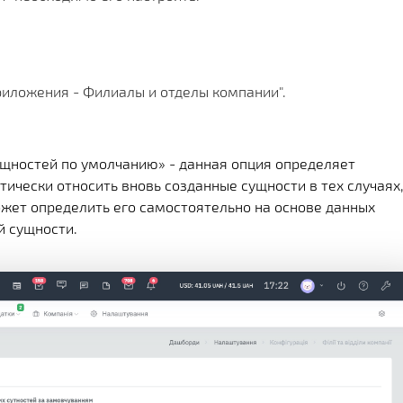
Х СРАЗУ
ОИМОСТЬ
И
КЛИЕНТА
МЕНТАЦИИ
СКОЙ ПРОГРАММЫ
 РЕШЕНИЯ
Приложения - Филиалы и отделы компании".
СА
щностей по умолчанию» - данная опция определяет
тически относить вновь созданные сущности в тех случаях
может определить его самостоятельно на основе данных
й сущности.