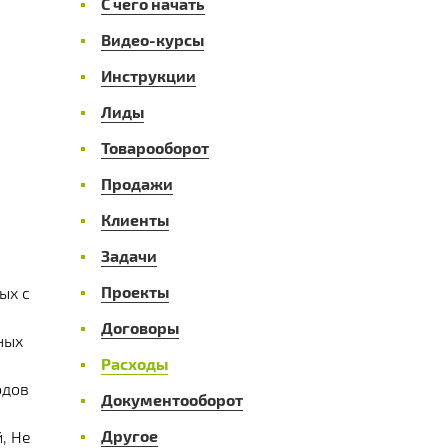
С чего начать
Видео-курсы
Инструкции
Лиды
Товарооборот
Продажи
Клиенты
Задачи
Проекты
ых с
Договоры
ных
Расходы
одов
Документооборот
Другое
, Не