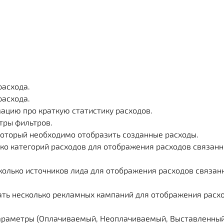
Х СРАЗУ
ОИМОСТЬ
И
КЛИЕНТА
МЕНТАЦИИ
СКОЙ ПРОГРАММЫ
 РЕШЕНИЯ
СА
расхода.
расхода.
мацию про краткую статистику расходов.
тры фильтров.
 который необходимо отобразить созданные расходы.
ько категорий расходов для отображения расходов связанн
сколько источников лида для отображения расходов связан
ать несколько рекламных кампаний для отображения расх
параметры (Оплачиваемый, Неоплачиваемый, Выставленный