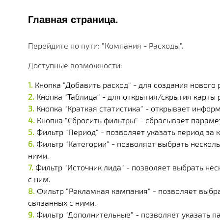
МНОЖЕСТВО МОДУЛЕЙ И ПРИЛОЖЕНИЙ ДОСТУПНЫ
ДЕЙСТВУЮЩИЕ АКЦИИ, ГРАНТЫ И АКТУАЛЬНАЯ СТ
РАЗЛИЧНЫЕ ДОПОЛНИТЕЛЬНЫЕ УСЛУГИ КОМПАНИ
ПОЛУЧАЙТЕ СКИДКИ ОТ 20%, С КАЖДОЙ ПОКУПКИ 
БОЛЕЕ 180 ФУНКЦИОНАЛЬНЫХ МОДУЛЕЙ
БОЛЕЕ ЧЕМ 250 МАТЕРИАЛОВ ТЕХНИЧЕСКОЙ ДОКУ
НАША ИСТОРИЯ, НОВОСТИ И ОПИСАНИЕ ПАРТНЕР
Главная страница.
КОРОБОЧНЫЕ И ОТРАСЛЕВЫЕ
PERFECTUM CRM+ERP
Перейдите по пути: "Компания - Расходы".
Доступные возможности:
БОЛЕЕ 20 РЕШЕНИЙ ДЛЯ РАЗЛИЧНЫХ СФЕР БИЗНЕ
Кнопка "Добавить расход" - для создания нового 
Кнопка "Таблица" - для открытия/скрытия карты 
Кнопка "Краткая статистика" - открывает инфор
Кнопка "Сбросить фильтры" - сбрасывает параме
Фильтр "Период" - позволяет указать период за
Фильтр "Категории" - позволяет выбрать нескол
ними.
Фильтр "Источник лида" - позволяет выбрать не
с ним.
Фильтр "Рекламная кампания" - позволяет выбр
связанных с ними.
Фильтр "Дополнительные" - позволяет указать 