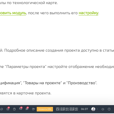
Х СРАЗУ
ОИМОСТЬ
И
КЛИЕНТА
МЕНТАЦИИ
СКОЙ ПРОГРАММЫ
лы по технологической карте.
 РЕШЕНИЯ
новить модуль
, после чего выполнить его
настройку
.
СА
. Подробное описание создания проекта доступно в стать
еле "Параметры проекта" настройте отображение необход
ификация", "Товары на проекте" и "Производство".
вятся в карточке проекта.